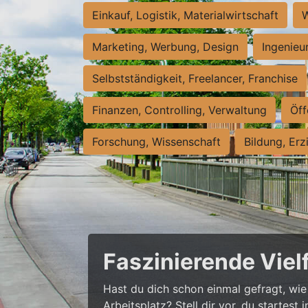
Einkauf, Logistik, Materialwirtschaft
W
Marketing, Werbung, Design
Ingenieu
Selbstständigkeit, Freelancer, Franchise
Finanzen, Controlling, Verwaltung
Öff
Forschung, Wissenschaft
Bildung, Erz
Faszinierende Viel
Hast du dich schon einmal gefragt, wie 
Arbeitsplatz? Stell dir vor, du startes