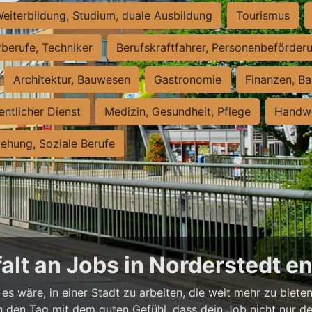
eiterbildung, Studium, duale Ausbildung
Tourismus
rberufe, Techniker
Berufskraftfahrer, Personenbeförder
Architektur, Bauwesen
Gastronomie
Finanzen, Ba
entlicher Dienst
Medizin, Gesundheit, Pflege
Handwe
iehung, Soziale Berufe
falt an Jobs in Norderstedt 
es wäre, in einer Stadt zu arbeiten, die weit mehr zu bieten
t in den Tag mit dem guten Gefühl, dass dein Job nicht nur d