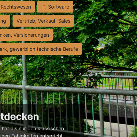
Rechtswesen
IT, Software
ung
Vertrieb, Verkauf, Sales
nken, Versicherungen
rk, gewerblich technische Berufe
entdecken
 hat als nur den klassischen
einen Fähigkeiten entspricht,