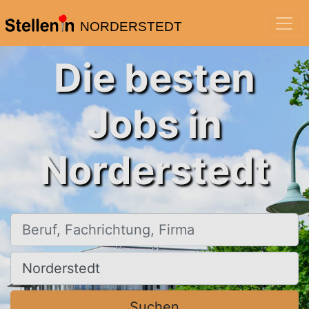
NORDERSTEDT
Die besten
Jobs in
Norderstedt
Beruf, Fachrichtung, Firma
Ort, Stadt
Suchen