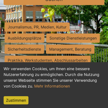
Journalismus, PR, Medien, Kultur
Ausbildungsplätze
Sonstige Dienstleistungen
Sicherheitsdienste
Management, Beratung
Praktika, Werkstudenten, Abschlussarbeiten
Wir verwenden Cookies, um Ihnen eine bessere
Personalwesen
Assistenz, Sekretariat
Nutzererfahrung zu ermöglichen. Durch die Nutzung
unserer Webseite stimmen Sie unserer Verwendung
Hilfskräfte, Aushilfs- und Nebenjobs
von Cookies zu.
Mehr Informationen
Einkauf, Logistik, Materialwirtschaft
Zustimmen
Weiterbildung, Studium, duale Ausbildung