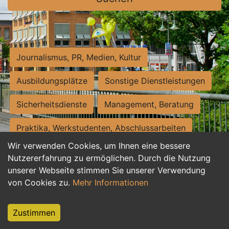
Journalismus, PR, Medien, Kultur
Ausbildungsplätze
Sonstige Dienstleistungen
Sicherheitsdienste
Management, Beratung
Praktika, Werkstudenten, Abschlussarbeiten
Wir verwenden Cookies, um Ihnen eine bessere
Personalwesen
Assistenz, Sekretariat
Nutzererfahrung zu ermöglichen. Durch die Nutzung
unserer Webseite stimmen Sie unserer Verwendung
Hilfskräfte, Aushilfs- und Nebenjobs
von Cookies zu.
Mehr Informationen
Einkauf, Logistik, Materialwirtschaft
Zustimmen
Weiterbildung, Studium, duale Ausbildung