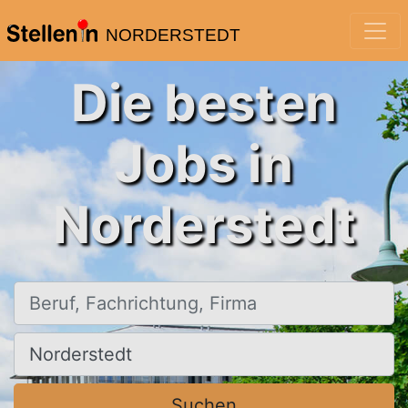
NORDERSTEDT
Die besten
Jobs in
Norderstedt
Beruf, Fachrichtung, Firma
Ort, Stadt
Suchen