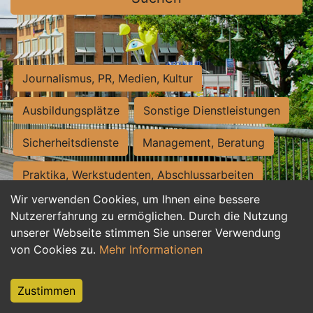
Journalismus, PR, Medien, Kultur
Ausbildungsplätze
Sonstige Dienstleistungen
Sicherheitsdienste
Management, Beratung
Praktika, Werkstudenten, Abschlussarbeiten
Wir verwenden Cookies, um Ihnen eine bessere
Personalwesen
Assistenz, Sekretariat
Nutzererfahrung zu ermöglichen. Durch die Nutzung
unserer Webseite stimmen Sie unserer Verwendung
Hilfskräfte, Aushilfs- und Nebenjobs
von Cookies zu.
Mehr Informationen
Einkauf, Logistik, Materialwirtschaft
Zustimmen
Weiterbildung, Studium, duale Ausbildung