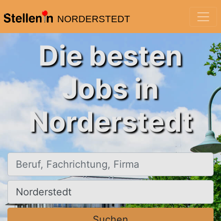
NORDERSTEDT
Die besten
Jobs in
Norderstedt
Beruf, Fachrichtung, Firma
Ort, Stadt
Suchen