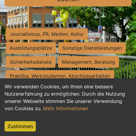
Journalismus, PR, Medien, Kultur
Ausbildungsplätze
Sonstige Dienstleistungen
Sicherheitsdienste
Management, Beratung
Praktika, Werkstudenten, Abschlussarbeiten
Wir verwenden Cookies, um Ihnen eine bessere
Personalwesen
Assistenz, Sekretariat
Nutzererfahrung zu ermöglichen. Durch die Nutzung
unserer Webseite stimmen Sie unserer Verwendung
Hilfskräfte, Aushilfs- und Nebenjobs
von Cookies zu.
Mehr Informationen
Einkauf, Logistik, Materialwirtschaft
Zustimmen
Weiterbildung, Studium, duale Ausbildung