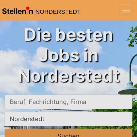
NORDERSTEDT
Die besten
Jobs in
Norderstedt
Beruf, Fachrichtung, Firma
Ort, Stadt
Suchen