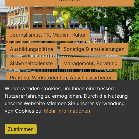
Journalismus, PR, Medien, Kultur
Ausbildungsplätze
Sonstige Dienstleistungen
Sicherheitsdienste
Management, Beratung
Praktika, Werkstudenten, Abschlussarbeiten
Wir verwenden Cookies, um Ihnen eine bessere
Personalwesen
Assistenz, Sekretariat
Nutzererfahrung zu ermöglichen. Durch die Nutzung
unserer Webseite stimmen Sie unserer Verwendung
Hilfskräfte, Aushilfs- und Nebenjobs
von Cookies zu.
Mehr Informationen
Einkauf, Logistik, Materialwirtschaft
Zustimmen
Weiterbildung, Studium, duale Ausbildung