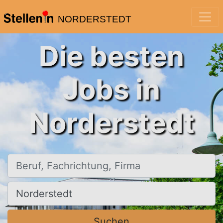
NORDERSTEDT
Die besten
Jobs in
Norderstedt
Beruf, Fachrichtung, Firma
Ort, Stadt
Suchen