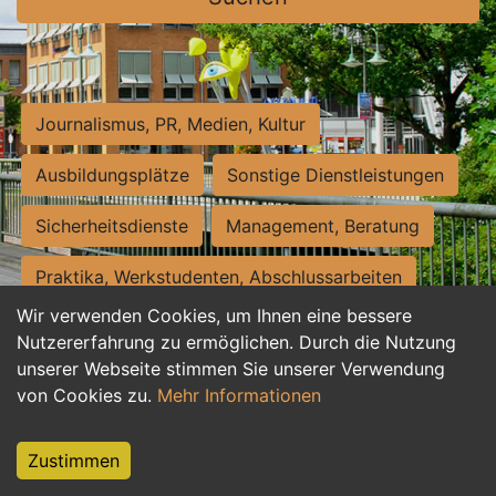
Journalismus, PR, Medien, Kultur
Ausbildungsplätze
Sonstige Dienstleistungen
Sicherheitsdienste
Management, Beratung
Praktika, Werkstudenten, Abschlussarbeiten
Wir verwenden Cookies, um Ihnen eine bessere
Personalwesen
Assistenz, Sekretariat
Nutzererfahrung zu ermöglichen. Durch die Nutzung
unserer Webseite stimmen Sie unserer Verwendung
Hilfskräfte, Aushilfs- und Nebenjobs
von Cookies zu.
Mehr Informationen
Einkauf, Logistik, Materialwirtschaft
Zustimmen
Weiterbildung, Studium, duale Ausbildung