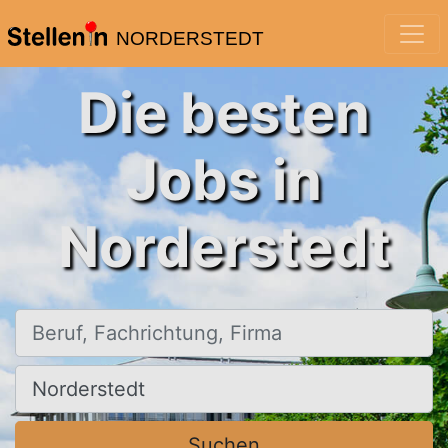
NORDERSTEDT
Die besten
Jobs in
Norderstedt
Beruf, Fachrichtung, Firma
Ort, Stadt
Suchen