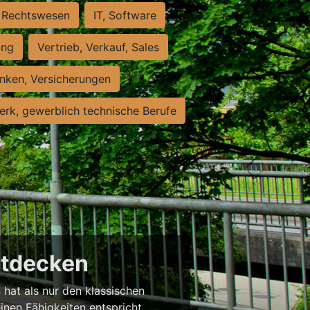
Rechtswesen
IT, Software
ung
Vertrieb, Verkauf, Sales
nken, Versicherungen
rk, gewerblich technische Berufe
entdecken
 hat als nur den klassischen
einen Fähigkeiten entspricht,