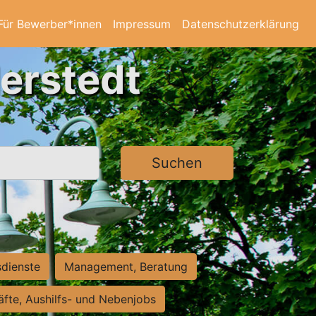
Für Bewerber*innen
Impressum
Datenschutzerklärung
derstedt
Suchen
sdienste
Management, Beratung
räfte, Aushilfs- und Nebenjobs