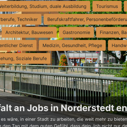
eiterbildung, Studium, duale Ausbildung
Tourismus
rberufe, Techniker
Berufskraftfahrer, Personenbeförder
Architektur, Bauwesen
Gastronomie
Finanzen, Ba
entlicher Dienst
Medizin, Gesundheit, Pflege
Handwe
iehung, Soziale Berufe
falt an Jobs in Norderstedt 
es wäre, in einer Stadt zu arbeiten, die weit mehr zu bieten
t in den Tag mit dem guten Gefühl, dass dein Job nicht nur d