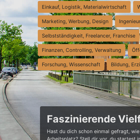
Einkauf, Logistik, Materialwirtschaft
W
Marketing, Werbung, Design
Ingenieu
Selbstständigkeit, Freelancer, Franchise
Finanzen, Controlling, Verwaltung
Öff
Forschung, Wissenschaft
Bildung, Erz
Faszinierende Viel
Hast du dich schon einmal gefragt, wie 
Arbeitsplatz? Stell dir vor, du startes