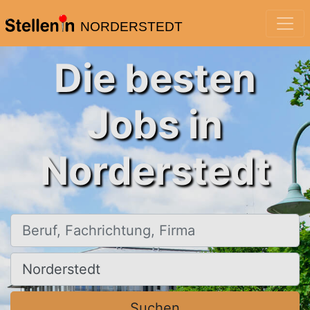
NORDERSTEDT
Die besten
Jobs in
Norderstedt
Beruf, Fachrichtung, Firma
Ort, Stadt
Suchen