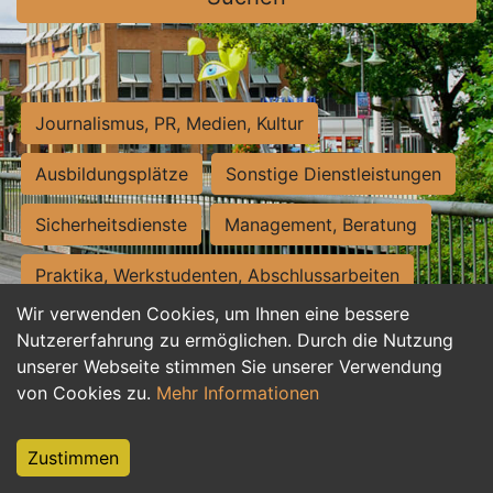
Journalismus, PR, Medien, Kultur
Ausbildungsplätze
Sonstige Dienstleistungen
Sicherheitsdienste
Management, Beratung
Praktika, Werkstudenten, Abschlussarbeiten
Wir verwenden Cookies, um Ihnen eine bessere
Personalwesen
Assistenz, Sekretariat
Nutzererfahrung zu ermöglichen. Durch die Nutzung
unserer Webseite stimmen Sie unserer Verwendung
Hilfskräfte, Aushilfs- und Nebenjobs
von Cookies zu.
Mehr Informationen
Einkauf, Logistik, Materialwirtschaft
Zustimmen
Weiterbildung, Studium, duale Ausbildung