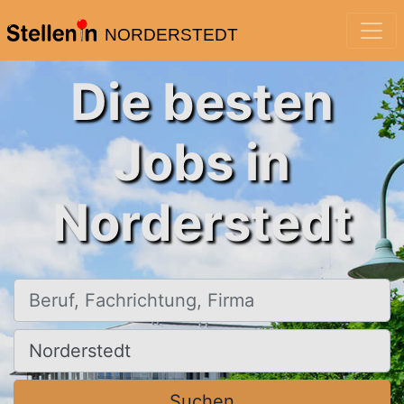
NORDERSTEDT
Die besten
Jobs in
Norderstedt
Beruf, Fachrichtung, Firma
Ort, Stadt
Suchen