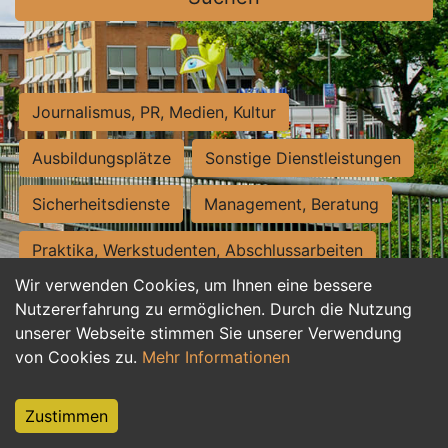
Journalismus, PR, Medien, Kultur
Ausbildungsplätze
Sonstige Dienstleistungen
Sicherheitsdienste
Management, Beratung
Praktika, Werkstudenten, Abschlussarbeiten
Wir verwenden Cookies, um Ihnen eine bessere
Personalwesen
Assistenz, Sekretariat
Nutzererfahrung zu ermöglichen. Durch die Nutzung
unserer Webseite stimmen Sie unserer Verwendung
Hilfskräfte, Aushilfs- und Nebenjobs
von Cookies zu.
Mehr Informationen
Einkauf, Logistik, Materialwirtschaft
Zustimmen
Weiterbildung, Studium, duale Ausbildung