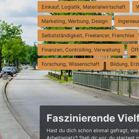
Einkauf, Logistik, Materialwirtschaft
W
Marketing, Werbung, Design
Ingenieu
Selbstständigkeit, Freelancer, Franchise
Finanzen, Controlling, Verwaltung
Öff
Forschung, Wissenschaft
Bildung, Erz
Faszinierende Viel
Hast du dich schon einmal gefragt, wie 
Arbeitsplatz? Stell dir vor, du startes