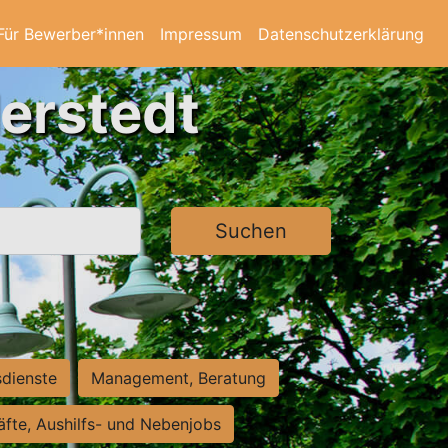
Für Bewerber*innen
Impressum
Datenschutzerklärung
derstedt
Suchen
sdienste
Management, Beratung
räfte, Aushilfs- und Nebenjobs