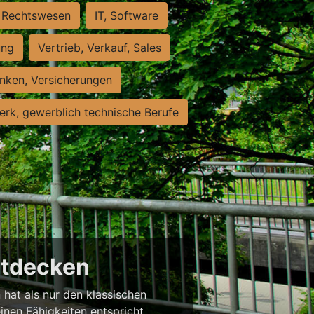
Rechtswesen
IT, Software
ung
Vertrieb, Verkauf, Sales
nken, Versicherungen
rk, gewerblich technische Berufe
entdecken
 hat als nur den klassischen
einen Fähigkeiten entspricht,