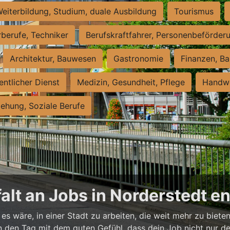
eiterbildung, Studium, duale Ausbildung
Tourismus
rberufe, Techniker
Berufskraftfahrer, Personenbeförder
Architektur, Bauwesen
Gastronomie
Finanzen, Ba
entlicher Dienst
Medizin, Gesundheit, Pflege
Handwe
iehung, Soziale Berufe
falt an Jobs in Norderstedt 
es wäre, in einer Stadt zu arbeiten, die weit mehr zu bieten
t in den Tag mit dem guten Gefühl, dass dein Job nicht nur d