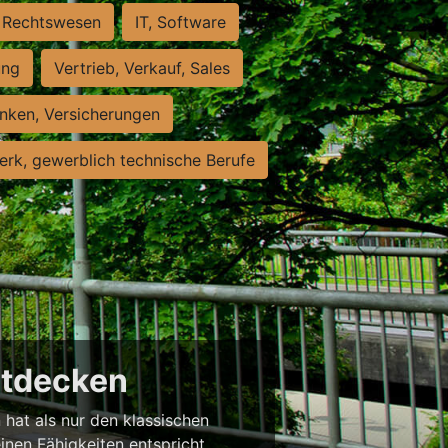
Rechtswesen
IT, Software
ung
Vertrieb, Verkauf, Sales
nken, Versicherungen
rk, gewerblich technische Berufe
entdecken
 hat als nur den klassischen
einen Fähigkeiten entspricht,