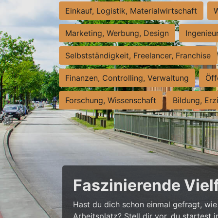
Einkauf, Logistik, Materialwirtschaft
W
Marketing, Werbung, Design
Ingenieu
Selbstständigkeit, Freelancer, Franchise
Finanzen, Controlling, Verwaltung
Öff
Forschung, Wissenschaft
Bildung, Erz
Faszinierende Viel
Hast du dich schon einmal gefragt, wie 
Arbeitsplatz? Stell dir vor, du startes