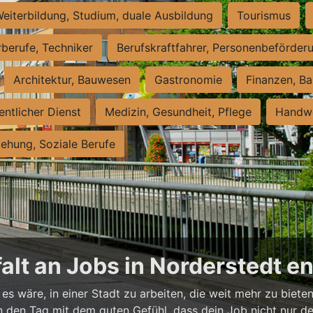
eiterbildung, Studium, duale Ausbildung
Tourismus
rberufe, Techniker
Berufskraftfahrer, Personenbeförder
Architektur, Bauwesen
Gastronomie
Finanzen, Ba
entlicher Dienst
Medizin, Gesundheit, Pflege
Handwe
iehung, Soziale Berufe
falt an Jobs in Norderstedt 
es wäre, in einer Stadt zu arbeiten, die weit mehr zu bieten
t in den Tag mit dem guten Gefühl, dass dein Job nicht nur d