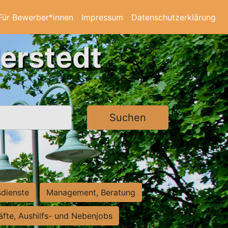
Für Bewerber*innen
Impressum
Datenschutzerklärung
derstedt
Suchen
sdienste
Management, Beratung
räfte, Aushilfs- und Nebenjobs