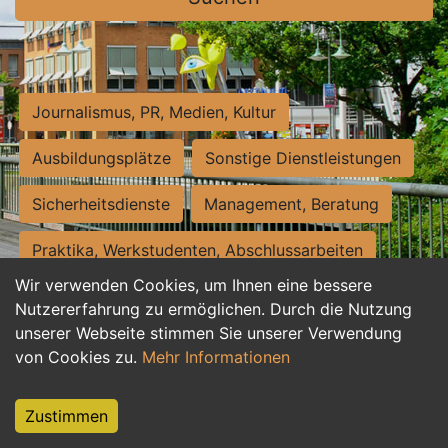
Journalismus, PR, Medien, Kultur
Ausbildungsplätze
Sonstige Dienstleistungen
Sicherheitsdienste
Management, Beratung
Praktika, Werkstudenten, Abschlussarbeiten
Wir verwenden Cookies, um Ihnen eine bessere
Personalwesen
Assistenz, Sekretariat
Nutzererfahrung zu ermöglichen. Durch die Nutzung
unserer Webseite stimmen Sie unserer Verwendung
Hilfskräfte, Aushilfs- und Nebenjobs
von Cookies zu.
Mehr Informationen
Einkauf, Logistik, Materialwirtschaft
Zustimmen
Weiterbildung, Studium, duale Ausbildung