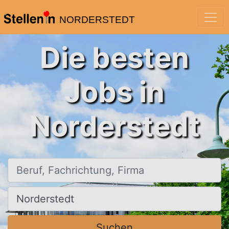
NORDERSTEDT
Die besten
Jobs in
Norderstedt
Beruf, Fachrichtung, Firma
Ort, Stadt
Suchen