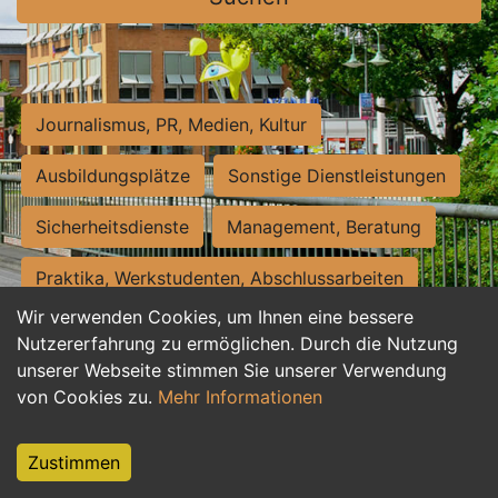
Journalismus, PR, Medien, Kultur
Ausbildungsplätze
Sonstige Dienstleistungen
Sicherheitsdienste
Management, Beratung
Praktika, Werkstudenten, Abschlussarbeiten
Wir verwenden Cookies, um Ihnen eine bessere
Personalwesen
Assistenz, Sekretariat
Nutzererfahrung zu ermöglichen. Durch die Nutzung
unserer Webseite stimmen Sie unserer Verwendung
Hilfskräfte, Aushilfs- und Nebenjobs
von Cookies zu.
Mehr Informationen
Einkauf, Logistik, Materialwirtschaft
Zustimmen
Weiterbildung, Studium, duale Ausbildung