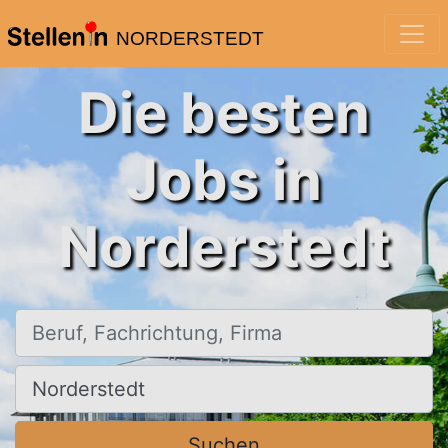
NORDERSTEDT
Die besten
Jobs in
Norderstedt
Beruf, Fachrichtung, Firma
Ort, Stadt
Suchen