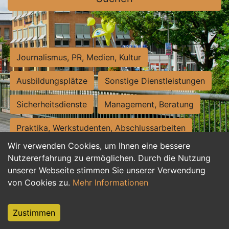
Journalismus, PR, Medien, Kultur
Ausbildungsplätze
Sonstige Dienstleistungen
Sicherheitsdienste
Management, Beratung
Praktika, Werkstudenten, Abschlussarbeiten
Wir verwenden Cookies, um Ihnen eine bessere
Personalwesen
Assistenz, Sekretariat
Nutzererfahrung zu ermöglichen. Durch die Nutzung
unserer Webseite stimmen Sie unserer Verwendung
Hilfskräfte, Aushilfs- und Nebenjobs
von Cookies zu.
Mehr Informationen
Einkauf, Logistik, Materialwirtschaft
Zustimmen
Weiterbildung, Studium, duale Ausbildung