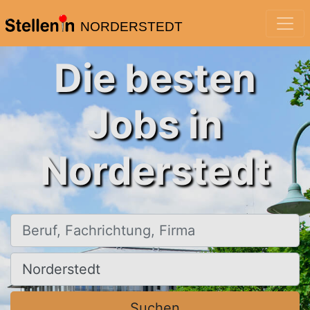
NORDERSTEDT
Die besten
Jobs in
Norderstedt
Beruf, Fachrichtung, Firma
Ort, Stadt
Suchen