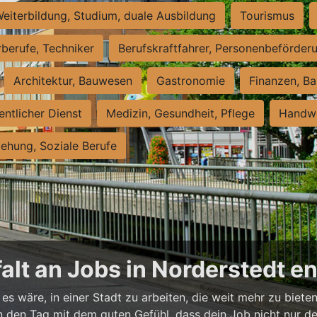
eiterbildung, Studium, duale Ausbildung
Tourismus
rberufe, Techniker
Berufskraftfahrer, Personenbeförder
Architektur, Bauwesen
Gastronomie
Finanzen, Ba
entlicher Dienst
Medizin, Gesundheit, Pflege
Handwe
iehung, Soziale Berufe
falt an Jobs in Norderstedt 
es wäre, in einer Stadt zu arbeiten, die weit mehr zu bieten
t in den Tag mit dem guten Gefühl, dass dein Job nicht nur d