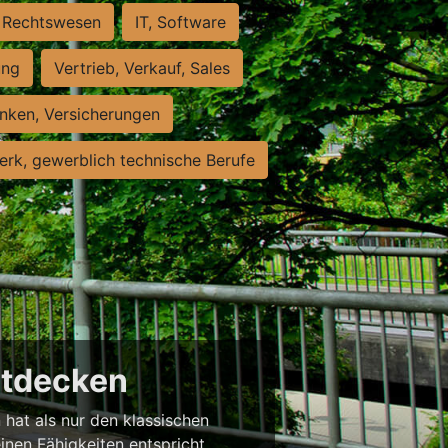
Rechtswesen
IT, Software
ung
Vertrieb, Verkauf, Sales
nken, Versicherungen
rk, gewerblich technische Berufe
entdecken
 hat als nur den klassischen
einen Fähigkeiten entspricht,