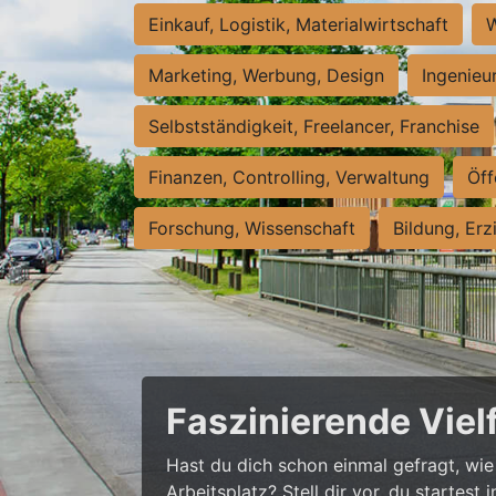
Einkauf, Logistik, Materialwirtschaft
W
Marketing, Werbung, Design
Ingenieu
Selbstständigkeit, Freelancer, Franchise
Finanzen, Controlling, Verwaltung
Öff
Forschung, Wissenschaft
Bildung, Erz
Faszinierende Viel
Hast du dich schon einmal gefragt, wie 
Arbeitsplatz? Stell dir vor, du startes