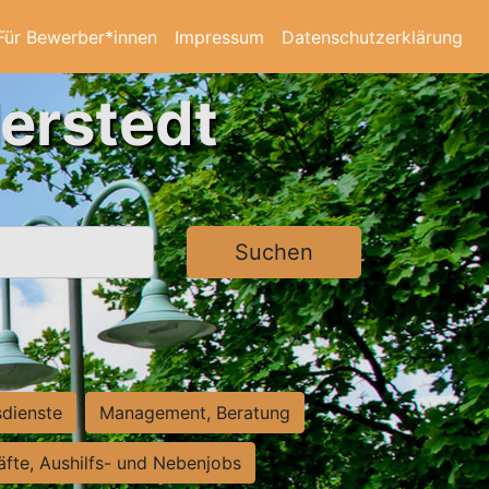
Für Bewerber*innen
Impressum
Datenschutzerklärung
derstedt
Suchen
sdienste
Management, Beratung
räfte, Aushilfs- und Nebenjobs