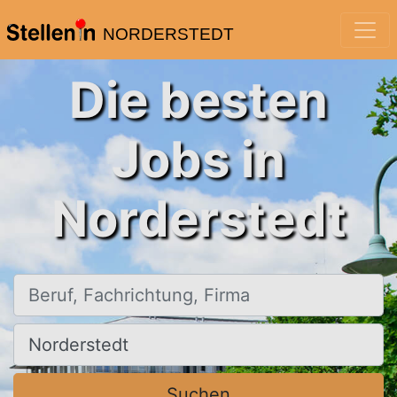
NORDERSTEDT
Die besten
Jobs in
Norderstedt
Beruf, Fachrichtung, Firma
Ort, Stadt
Suchen