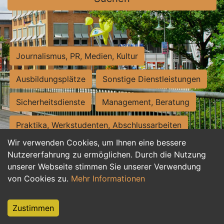
Journalismus, PR, Medien, Kultur
Ausbildungsplätze
Sonstige Dienstleistungen
Sicherheitsdienste
Management, Beratung
Praktika, Werkstudenten, Abschlussarbeiten
Wir verwenden Cookies, um Ihnen eine bessere
Personalwesen
Assistenz, Sekretariat
Nutzererfahrung zu ermöglichen. Durch die Nutzung
unserer Webseite stimmen Sie unserer Verwendung
Hilfskräfte, Aushilfs- und Nebenjobs
von Cookies zu.
Mehr Informationen
Einkauf, Logistik, Materialwirtschaft
Zustimmen
Weiterbildung, Studium, duale Ausbildung