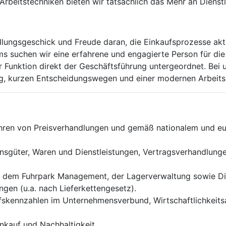
Arbeitstechniken bieten wir tatsächlich das Mehr an Dienstl
ndlungsgeschick und Freude daran, die Einkaufsprozesse akti
ms suchen wir eine erfahrene und engagierte Person für die
rer Funktion direkt der Geschäftsführung untergeordnet. Bei
ng, kurzen Entscheidungswegen und einer modernen Arbei
ühren von Preisverhandlungen und gemäß nationalem und 
ionsgüter, Waren und Dienstleistungen, Vertragsverhandlun
, dem Fuhrpark Management, der Lagerverwaltung sowie Dien
gen (u.a. nach Lieferkettengesetz).
ufskennzahlen im Unternehmensverbund, Wirtschaftlichkeits
inkauf und Nachhaltigkeit.