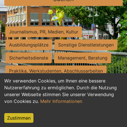
Journalismus, PR, Medien, Kultur
Ausbildungsplätze
Sonstige Dienstleistungen
Sicherheitsdienste
Management, Beratung
Praktika, Werkstudenten, Abschlussarbeiten
Wir verwenden Cookies, um Ihnen eine bessere
Personalwesen
Assistenz, Sekretariat
Nutzererfahrung zu ermöglichen. Durch die Nutzung
unserer Webseite stimmen Sie unserer Verwendung
Hilfskräfte, Aushilfs- und Nebenjobs
von Cookies zu.
Mehr Informationen
Einkauf, Logistik, Materialwirtschaft
Zustimmen
Weiterbildung, Studium, duale Ausbildung