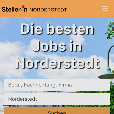
NORDERSTEDT
Die besten
Jobs in
Norderstedt
Beruf, Fachrichtung, Firma
Ort, Stadt
Suchen